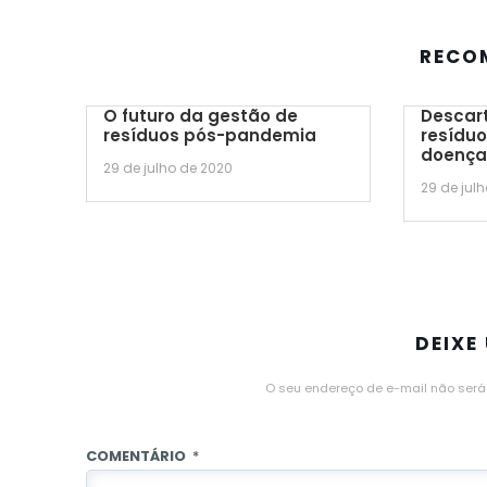
RECO
O futuro da gestão de
Descart
resíduos pós-pandemia
resíduo
doença
29 de julho de 2020
29 de jul
DEIXE
O seu endereço de e-mail não será
COMENTÁRIO
*