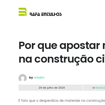
Por que apostar 
na construção ci
by
rafadm
29 de julho de 2020
in
Notíci
É fato que o desperdício de materiais na construçã