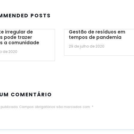
MMENDED POSTS
e irregular de
Gestão de resíduos em
s pode trazer
tempos de pandemia
s a comunidade
29 de julho de 2020
ho de 2020
 UM COMENTÁRIO
 publicado.
Campos obrigatórios são marcados com
*