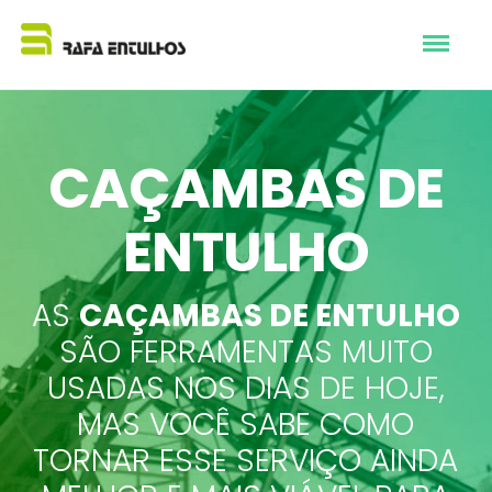
CAÇAMBAS DE
ENTULHO
AS
CAÇAMBAS DE ENTULHO
SÃO FERRAMENTAS MUITO
USADAS NOS DIAS DE HOJE,
MAS VOCÊ SABE COMO
TORNAR ESSE SERVIÇO AINDA