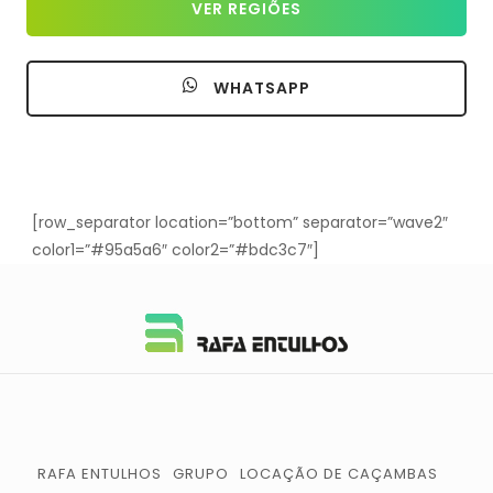
VER REGIÕES
WHATSAPP
[row_separator location=”bottom” separator=”wave2″
color1=”#95a5a6″ color2=”#bdc3c7″]
RAFA ENTULHOS
GRUPO
LOCAÇÃO DE CAÇAMBAS