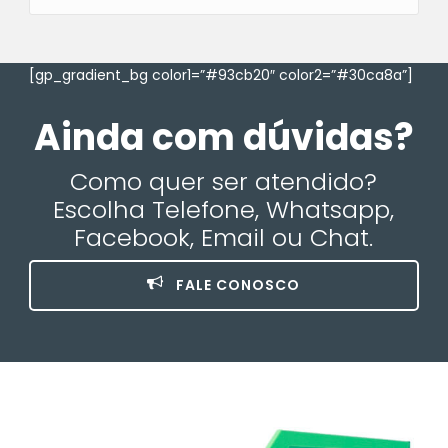
[gp_gradient_bg color1=”#93cb20″ color2=”#30ca8a”]
Ainda com dúvidas?
Como quer ser atendido?
Escolha Telefone, Whatsapp,
Facebook, Email ou Chat.
FALE CONOSCO