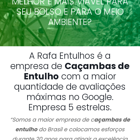
MELHOR E MAIS VIÁVEL PARA
SEU BOLSO E PARA O MEIO
AMBIENTE?
A Rafa Entulhos é a
empresa de
Caçambas de
Entulho
com a maior
quantidade de avaliações
máximas no Google.
Empresa 5 estrelas.
“Somos a maior empresa de c
açambas de
entulho
do Brasil e colocamos esforços
durante 20 anos para atingir a excelência