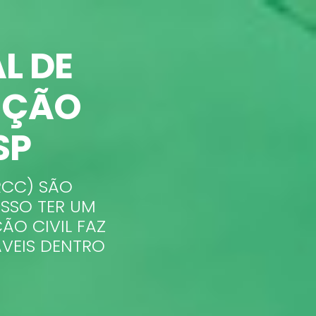
L DE
UÇÃO
 SP
RCC) SÃO
ISSO TER UM
ÃO CIVIL FAZ
ÁVEIS DENTRO