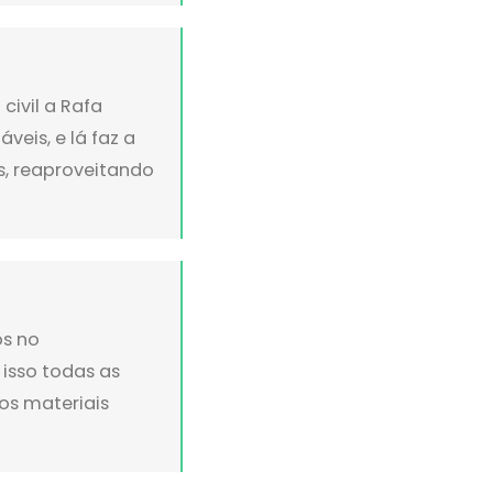
civil a Rafa
veis, e lá faz a
s, reaproveitando
os no
 isso todas as
os materiais