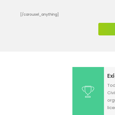
[/carousel_anything]
Ex
Tod
Civ
org
lic