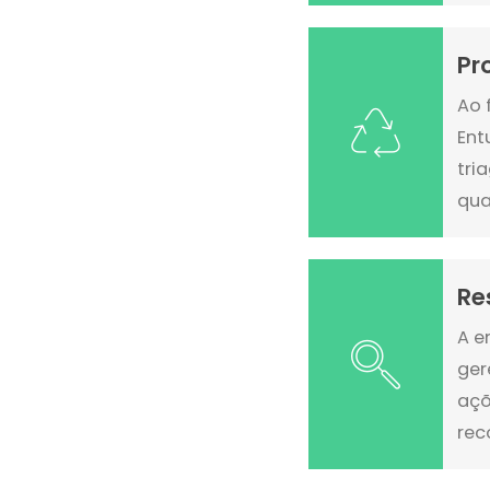
Pr
Ao 
Ent
tri
qua
Re
A e
ger
açõ
rec