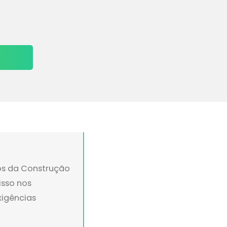
os da Construção
isso nos
xigências