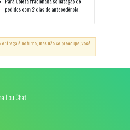
Para Coleta fracionada solicitação de
pedidos com 2 dias de antecedência.
 entrega é noturna, mas não se preocupe, você
ail ou Chat.