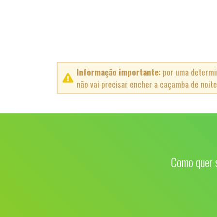
Informação importante:
por uma determin
não vai precisar encher a caçamba de noite,
Como quer s