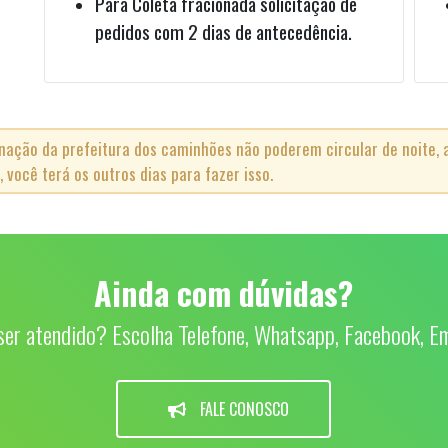
Para Coleta fracionada solicitação de
pedidos com 2 dias de antecedência.
ação da prefeitura dos caminhões não poderem circular de noite, a
 você terá os outros dias para fazer isso.
Ainda com dúvidas?
er atendido? Escolha Telefone, Whatsapp, Facebook, Em
FALE CONOSCO