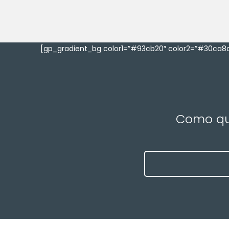
[gp_gradient_bg color1=”#93cb20″ color2=”#30ca8a
Como que