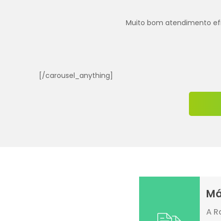
Muito bom atendimento efica
[/carousel_anything]
Má
A R