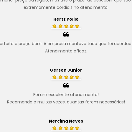
menor preço da região, mas tive o prazer de descobrir que vão
extremamente cordiais no atendimento.
Hertz Polilo
erfeito e preço bom. A empresa manteve tudo que foi acordad
Atendimento eficaz.
.
Gerson Junior
Foi um excelente atendimento!
Recomendo e muitas vezes, quantas forem necessárias!
.
Nercilha Neves