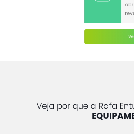
obr
rev
Ve
Veja por que a Rafa En
EQUIPAME