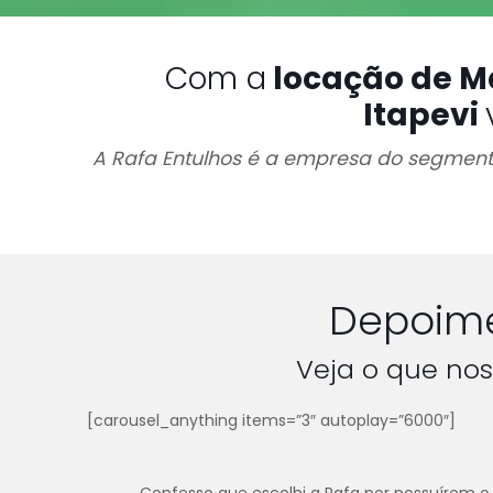
Com a
locação de M
Itapevi
A Rafa Entulhos é a empresa do segmento
Depoime
Veja o que nos
[carousel_anything items=”3″ autoplay=”6000″]