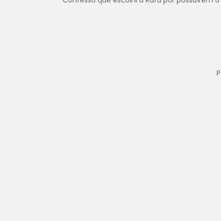
Confesso que escolhi a Rafa por possuírem o 
P