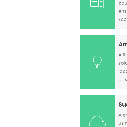
equ
em 
Eco
Am
A R
sol
loc
pos
Su
A e
usi