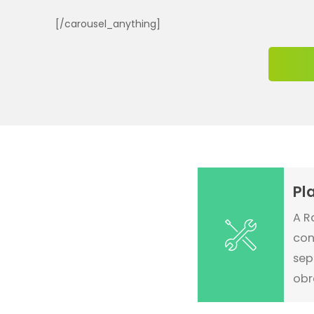
[/carousel_anything]
Pl
A R
con
sep
obr