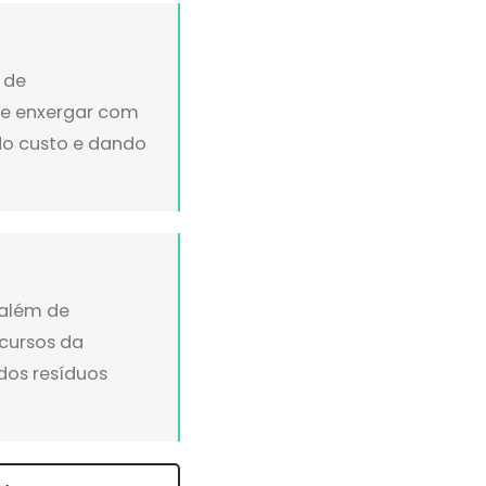
 de
ue enxergar com
ndo custo e dando
 além de
cursos da
dos resíduos