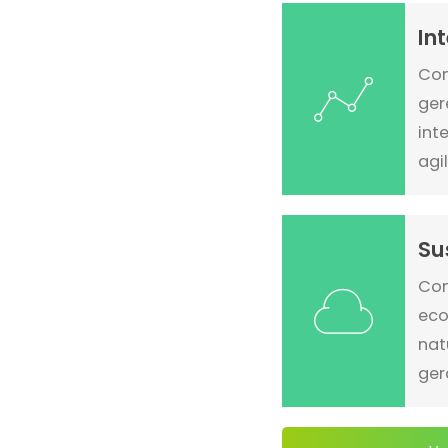
In
Com
ger
int
agi
Su
Com
eco
nat
ger