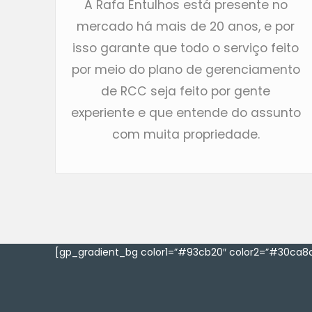
A Rafa Entulhos está presente no
mercado há mais de 20 anos, e por
isso garante que todo o serviço feito
por meio do plano de gerenciamento
de RCC seja feito por gente
experiente e que entende do assunto
com muita propriedade.
[gp_gradient_bg color1=”#93cb20″ color2=”#30ca8a