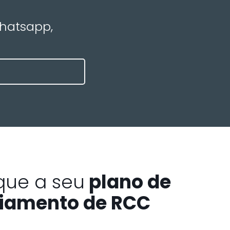
Whatsapp,
que a seu
plano de
iamento de RCC