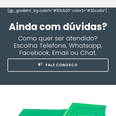
[gp_gradient_bg color1=”#93cb20″ color2=”#30ca8a”]
Ainda com dúvidas?
Como quer ser atendido?
Escolha Telefone, Whatsapp,
Facebook, Email ou Chat.
FALE CONOSCO