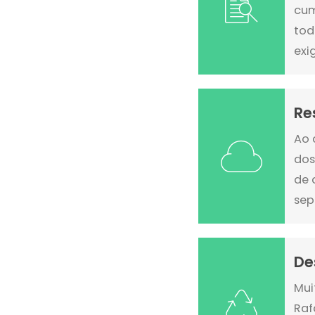
cum
tod
exi
Re
Ao 
dos
de 
sep
De
Mui
Raf