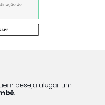
stinação de
SAPP
 quem deseja alugar um
embé
.