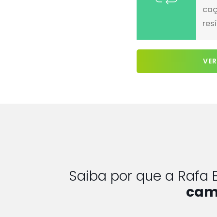
caç
res
VER
Saiba por que a Rafa 
cam