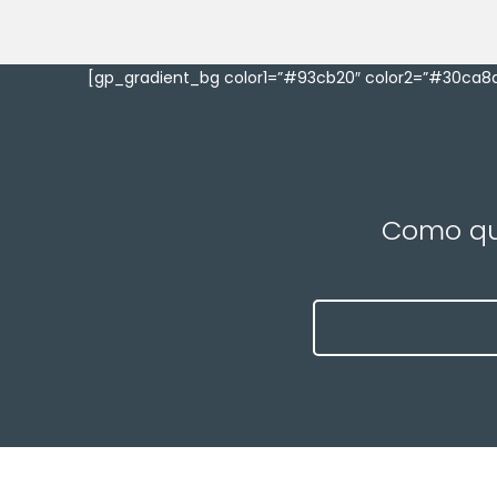
[gp_gradient_bg color1=”#93cb20″ color2=”#30ca8a
Como que