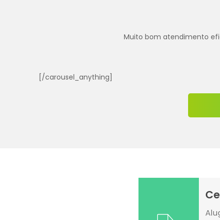
Muito bom atendimento efica
[/carousel_anything]
Ce
Alu