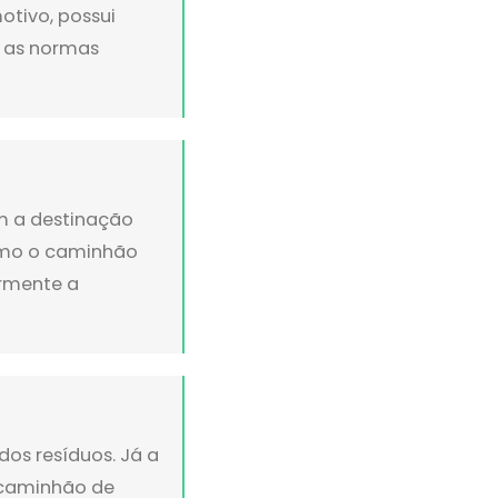
otivo, possui
 as normas
om a destinação
omo o caminhão
ormente a
dos resíduos. Já a
o caminhão de