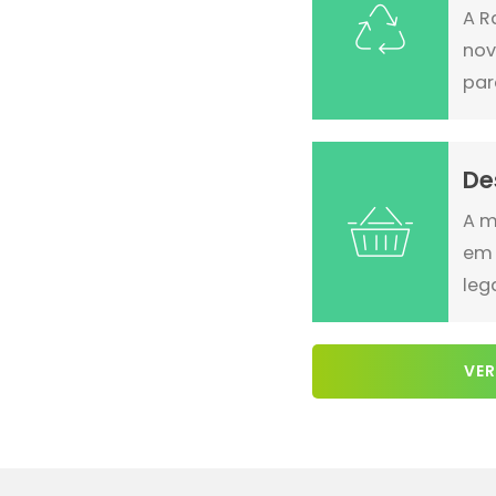
A R
nov
par
De
A m
em 
leg
VER