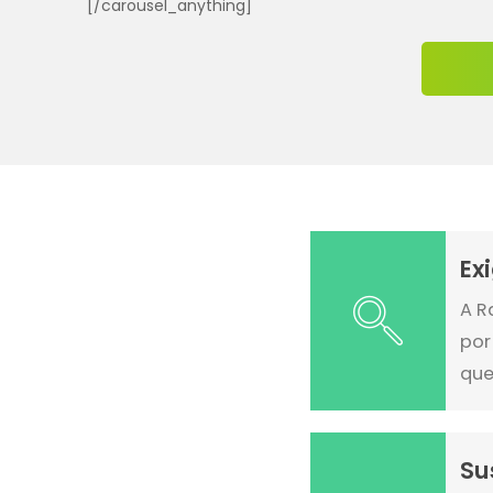
[/carousel_anything]
Ex
A R
por
que
Su