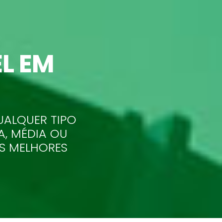
L EM
UALQUER TIPO
A, MÉDIA OU
AS MELHORES