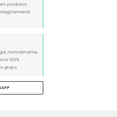
s em produtos
trategicamente
gal, normalmente,
prios 100%
o grupo.
SAPP