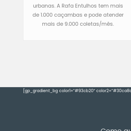
urbanas. A Rafa Entulhos tem mais
de 1.000 caçambas e pode atender
mais de 9.000 coletas/mês.
[gp_gradient_bg color1=”#93cb20″ color2=”#30ca8a
Como que