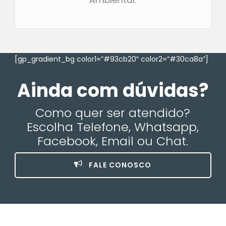
[gp_gradient_bg color1=”#93cb20″ color2=”#30ca8a”]
Ainda com dúvidas?
Como quer ser atendido?
Escolha Telefone, Whatsapp,
Facebook, Email ou Chat.
FALE CONOSCO