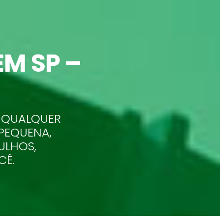
M SP –
 QUALQUER
 PEQUENA,
ULHOS,
CÊ.