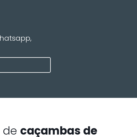
Whatsapp,
a de
caçambas de