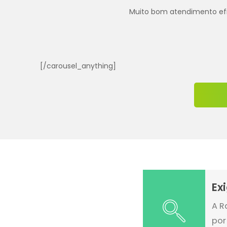
Muito bom atendimento efica
[/carousel_anything]
Ex
A R
por