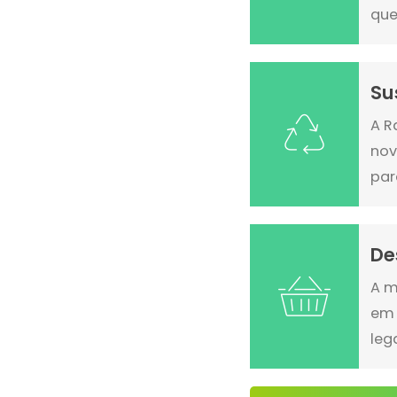
que
Su
A R
nov
par
De
A m
em 
leg