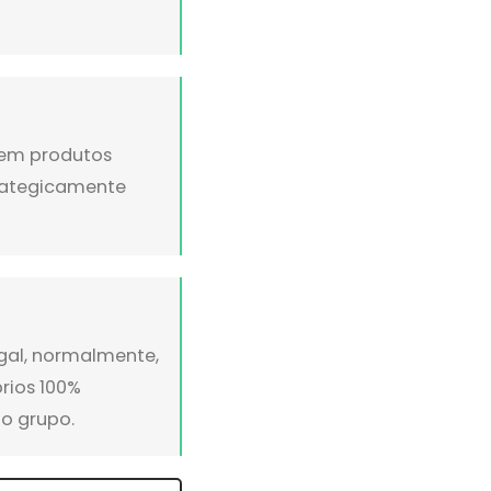
s em produtos
trategicamente
gal, normalmente,
prios 100%
o grupo.