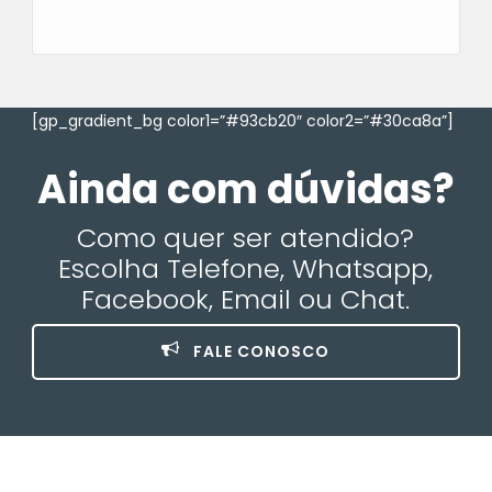
[gp_gradient_bg color1=”#93cb20″ color2=”#30ca8a”]
Ainda com dúvidas?
Como quer ser atendido?
Escolha Telefone, Whatsapp,
Facebook, Email ou Chat.
FALE CONOSCO