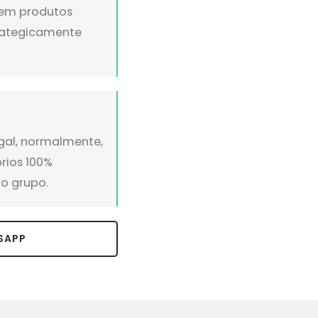
s em produtos
trategicamente
gal, normalmente,
prios 100%
o grupo.
SAPP