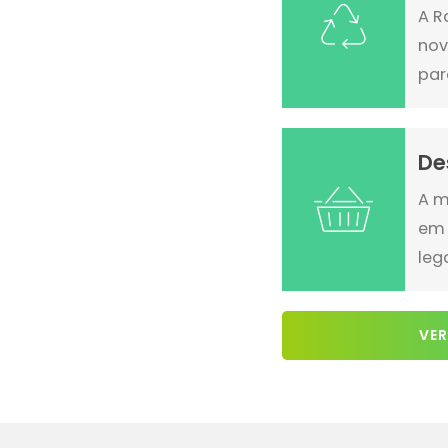
A R
nov
par
De
A m
em 
leg
VER