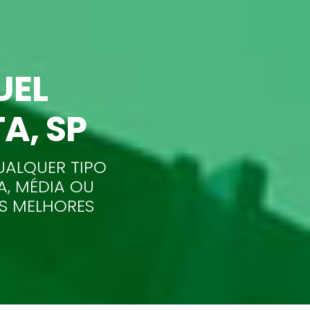
UEL
TA
, SP
UALQUER TIPO
A, MÉDIA OU
AS MELHORES