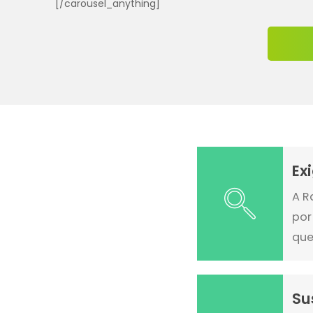
[/carousel_anything]
Ex
A R
por
que
Su