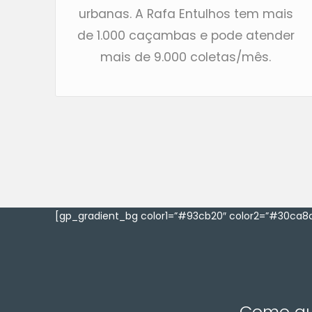
urbanas. A Rafa Entulhos tem mais
de 1.000 caçambas e pode atender
mais de 9.000 coletas/mês.
[gp_gradient_bg color1=”#93cb20″ color2=”#30ca8a
Como que