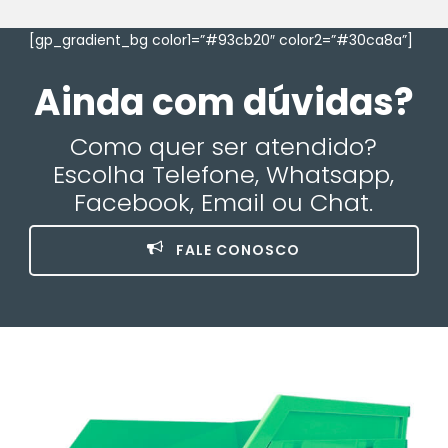
[gp_gradient_bg color1=”#93cb20″ color2=”#30ca8a”]
Ainda com dúvidas?
Como quer ser atendido?
Escolha Telefone, Whatsapp,
Facebook, Email ou Chat.
FALE CONOSCO