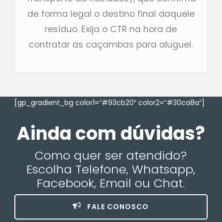
de forma legal o destino final daquele
resíduo. Exija o CTR na hora de
contratar as caçambas para aluguel.
[gp_gradient_bg color1=”#93cb20″ color2=”#30ca8a”]
Ainda com dúvidas?
Como quer ser atendido?
Escolha Telefone, Whatsapp,
Facebook, Email ou Chat.
FALE CONOSCO