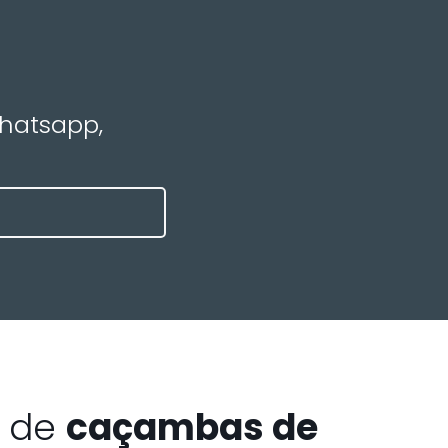
Whatsapp,
a de
caçambas de