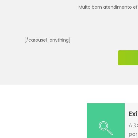
Muito bom atendimento efica
[/carousel_anything]
Ex
A R
por