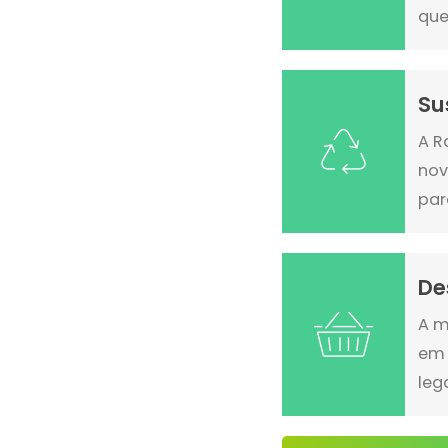
que
Su
A R
nov
par
De
A m
em 
leg