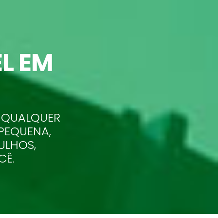
L EM
 QUALQUER
 PEQUENA,
ULHOS,
CÊ.