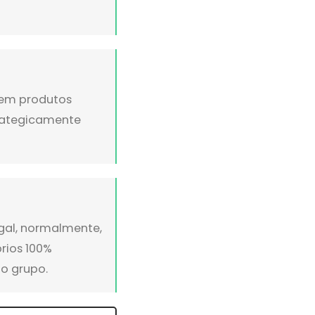
s em produtos
trategicamente
gal, normalmente,
prios 100%
o grupo.