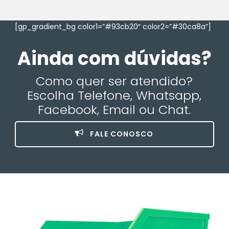
[gp_gradient_bg color1=”#93cb20″ color2=”#30ca8a”]
Ainda com dúvidas?
Como quer ser atendido?
Escolha Telefone, Whatsapp,
Facebook, Email ou Chat.
FALE CONOSCO