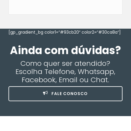
[gp_gradient_bg color1=”#93cb20″ color2=”#30ca8a”]
Ainda com dúvidas?
Como quer ser atendido?
Escolha Telefone, Whatsapp,
Facebook, Email ou Chat.
FALE CONOSCO