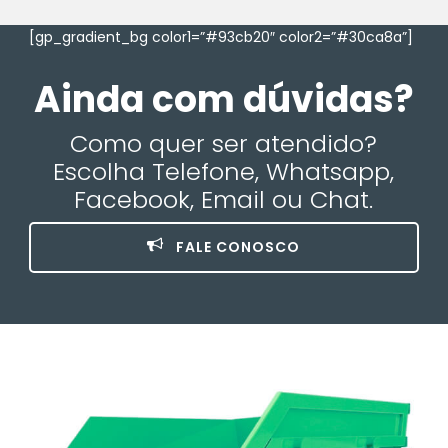
[gp_gradient_bg color1=”#93cb20″ color2=”#30ca8a”]
Ainda com dúvidas?
Como quer ser atendido?
Escolha Telefone, Whatsapp,
Facebook, Email ou Chat.
FALE CONOSCO