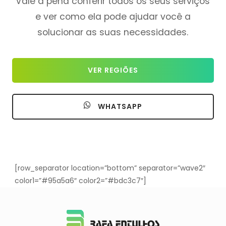
Vale a pena conferir todos os seus serviços
e ver como ela pode ajudar você a
solucionar as suas necessidades.
VER REGIÕES
WHATSAPP
[row_separator location=”bottom” separator=”wave2″
color1=”#95a5a6″ color2=”#bdc3c7″]