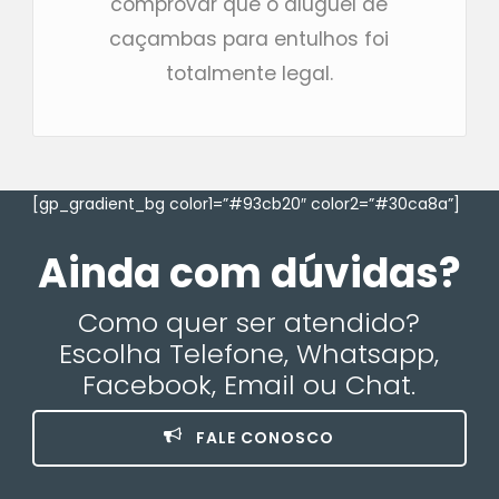
comprovar que o aluguel de
caçambas para entulhos foi
totalmente legal.
[gp_gradient_bg color1=”#93cb20″ color2=”#30ca8a”]
Ainda com dúvidas?
Como quer ser atendido?
Escolha Telefone, Whatsapp,
Facebook, Email ou Chat.
FALE CONOSCO