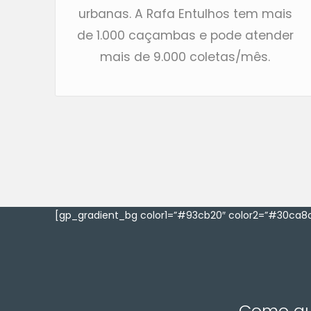
urbanas. A Rafa Entulhos tem mais
de 1.000 caçambas e pode atender
mais de 9.000 coletas/mês.
[gp_gradient_bg color1=”#93cb20″ color2=”#30ca8a
Como que