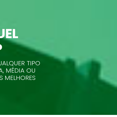
UEL
P
UALQUER TIPO
A, MÉDIA OU
AS MELHORES