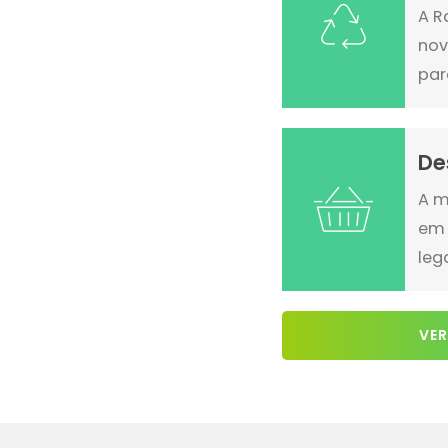
A R
nov
par
De
A m
em 
leg
VER