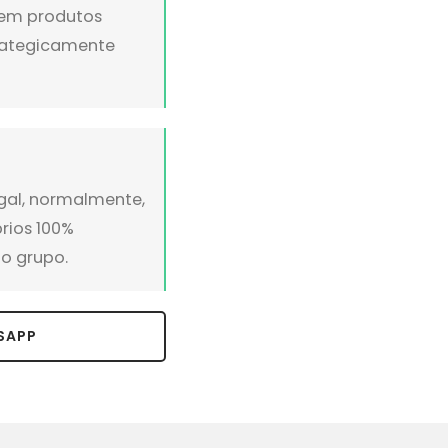
s em produtos
trategicamente
gal, normalmente,
prios 100%
o grupo.
SAPP