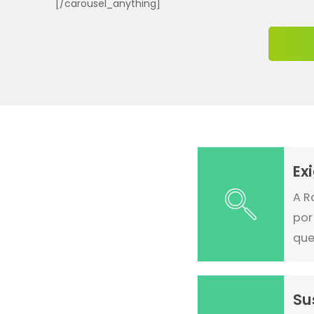
[/carousel_anything]
Ex
A R
por
que
Su