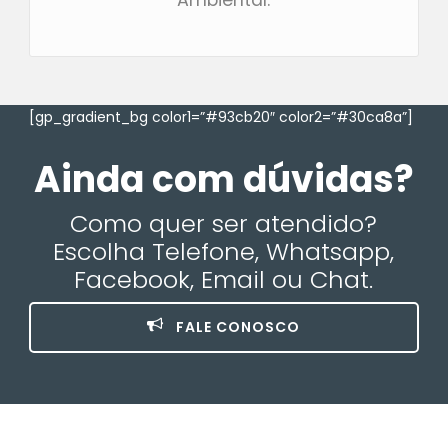
[gp_gradient_bg color1=”#93cb20″ color2=”#30ca8a”]
Ainda com dúvidas?
Como quer ser atendido?
Escolha Telefone, Whatsapp,
Facebook, Email ou Chat.
FALE CONOSCO