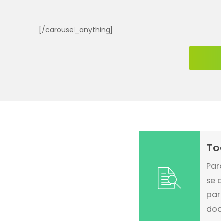
[/carousel_anything]
To
Par
se 
par
doc