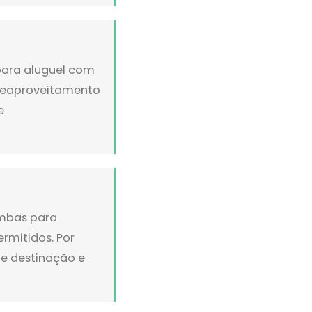
para aluguel com
 reaproveitamento
e
ambas para
rmitidos. Por
de destinação e