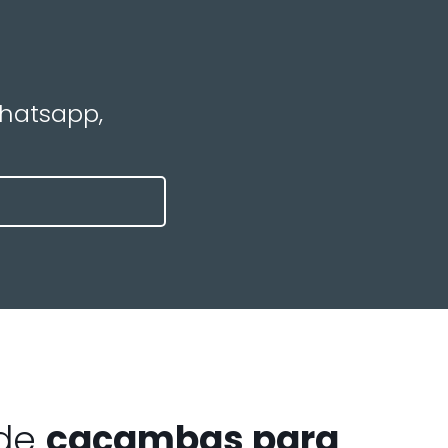
Whatsapp,
 de
caçambas para