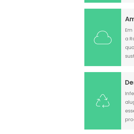
Am
Em 
a R
qua
sus
De
Inf
alu
ess
pro