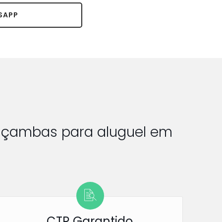
SAPP
 caçambas para aluguel em
CTR Garantido