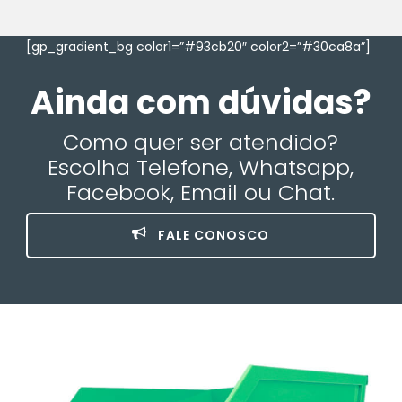
[gp_gradient_bg color1=”#93cb20″ color2=”#30ca8a”]
Ainda com dúvidas?
Como quer ser atendido?
Escolha Telefone, Whatsapp,
Facebook, Email ou Chat.
FALE CONOSCO