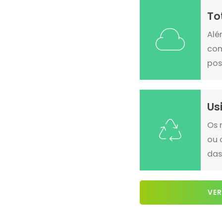
To
Alé
com
pos
Us
Os 
ou 
das
VER