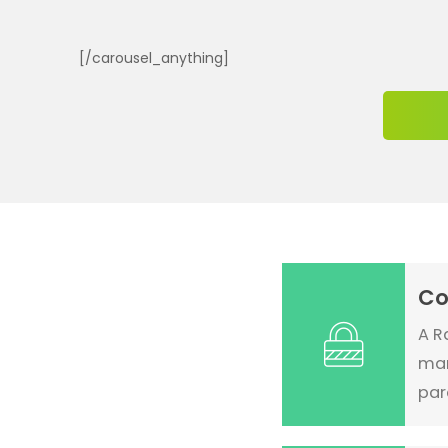
[/carousel_anything]
Co
A R
man
par