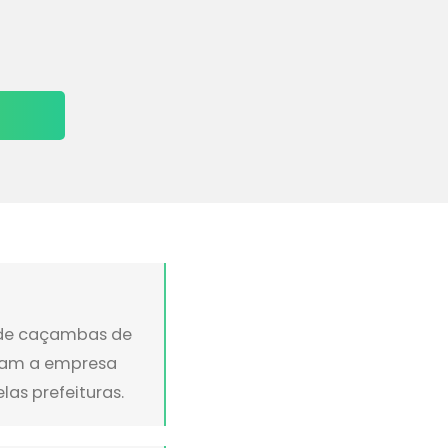
l de caçambas de
aram a empresa
as prefeituras.