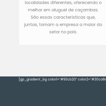
localidades diferentes, oferecendo o
melhor em aluguel de caçambas.
São essas características que,
juntas, tornam a empresa a maior do
setor no país.
[gp_gradient_bg color1=”#93cb20″ color2=”#30ca8a