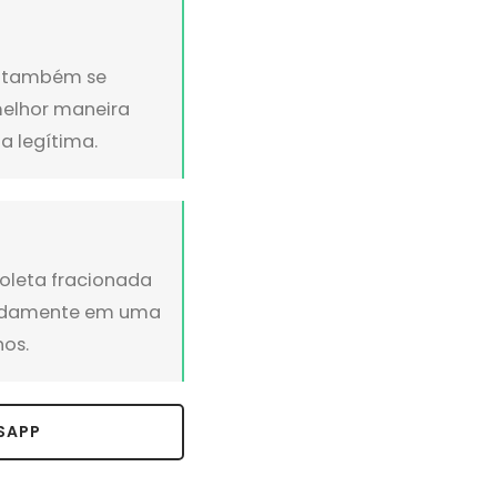
la também se
melhor maneira
a legítima.
oleta fracionada
uadamente em uma
hos.
SAPP