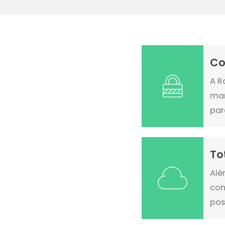
Co
A R
man
par
To
Alé
com
pos