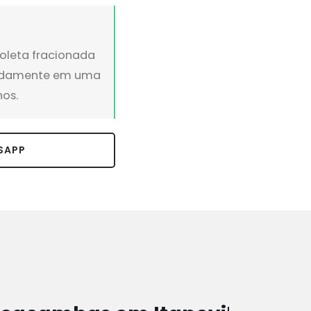
oleta fracionada
uadamente em uma
hos.
SAPP