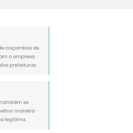
l de caçambas de
aram a empresa
as prefeituras.
la também se
melhor maneira
a legítima.