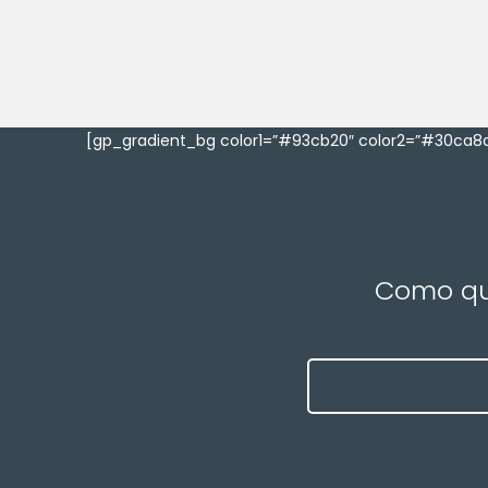
[gp_gradient_bg color1=”#93cb20″ color2=”#30ca8a
Como que