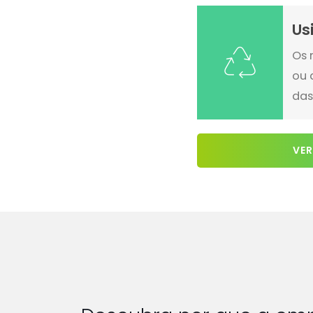
Us
Os 
ou 
das
VER