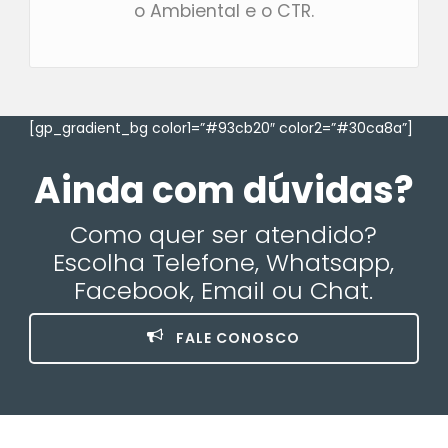
o Ambiental e o CTR.
[gp_gradient_bg color1=”#93cb20″ color2=”#30ca8a”]
Ainda com dúvidas?
Como quer ser atendido?
Escolha Telefone, Whatsapp,
Facebook, Email ou Chat.
FALE CONOSCO