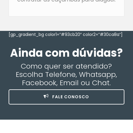
[gp_gradient_bg color1=”#93cb20″ color2=”#30ca8a”]
Ainda com dúvidas?
Como quer ser atendido?
Escolha Telefone, Whatsapp,
Facebook, Email ou Chat.
FALE CONOSCO