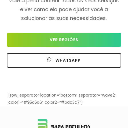
Vale a pena conferir todos os seus serviços
e ver como ela pode ajudar você a
solucionar as suas necessidades.
VER REGIÕES
WHATSAPP
[row_separator location=”bottom” separator=”wave2″
color1=”#95a5a6″ color2=”#bdc3c7″]