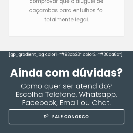
comprovar que o aluguel de
caçambas para entulhos foi
totalmente legal.
[gp_gradient_bg color1=”#93cb20″ color2=”#30ca8a”]
Ainda com dúvidas?
Como quer ser atendido?
Escolha Telefone, Whatsapp,
Facebook, Email ou Chat.
FALE CONOSCO