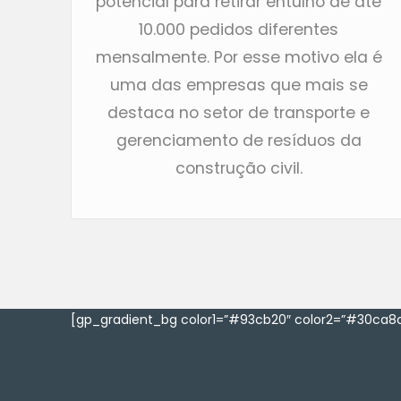
potencial para retirar entulho de até
10.000 pedidos diferentes
mensalmente. Por esse motivo ela é
uma das empresas que mais se
destaca no setor de transporte e
gerenciamento de resíduos da
construção civil.
[gp_gradient_bg color1=”#93cb20″ color2=”#30ca8a