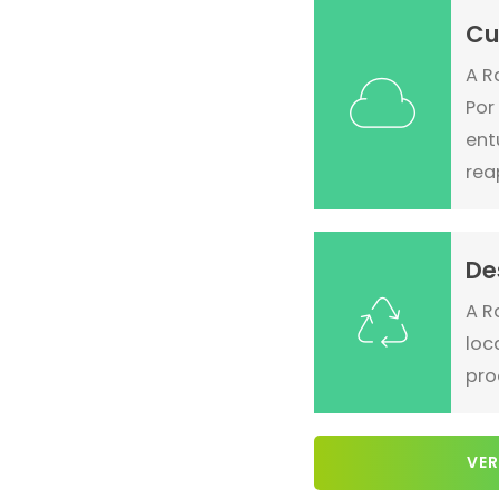
Cu
A R
Por
ent
rea
De
A R
loc
pro
VER