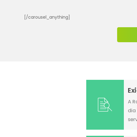
[/carousel_anything]
Ex
A R
dia
ser