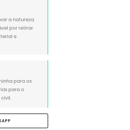
var a natureza.
el por retirar
erial e
minha para os
ias para o
ivil.
SAPP