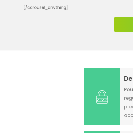
[/carousel_anything]
De
Pou
reg
pre
aco