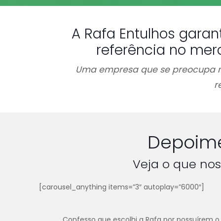
A Rafa Entulhos garan
referência no mer
Uma empresa que se preocupa n
r
Depoime
Veja o que nos
[carousel_anything items=”3″ autoplay=”6000″]
Confesso que escolhi a Rafa por possuírem o 