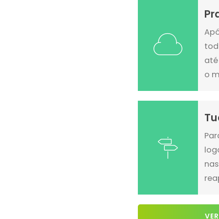
Pr
Apó
tod
até
o m
Tu
Par
log
nas
rea
VER