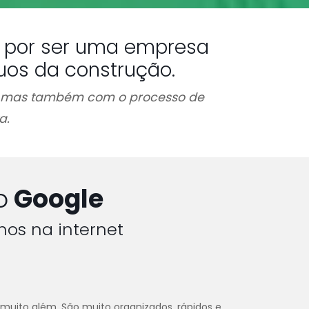
es por ser uma empresa
uos da construção.
, mas também com o processo de
a.
o
Google
hos na internet
 muito além. São muito organizados, rápidos e