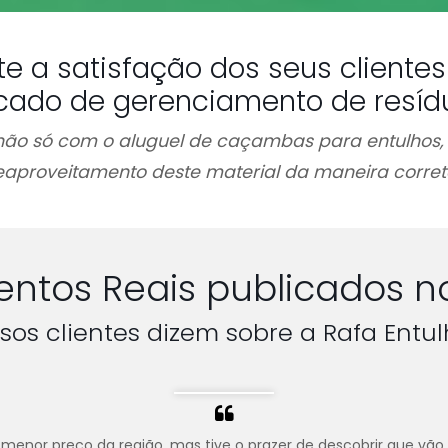
te a satisfação dos seus client
cado de gerenciamento de resíd
ão só com o aluguel de caçambas para entulhos
eaproveitamento deste material da maneira corret
ntos Reais publicados n
sos clientes dizem sobre a Rafa Entul
menor preço da região, mas tive o prazer de descobrir que vão