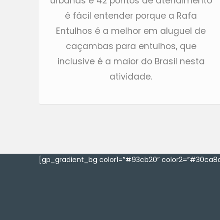
urbanas e 42 pontos de atendimento
é fácil entender porque a Rafa
Entulhos é a melhor em aluguel de
caçambas para entulhos, que
inclusive é a maior do Brasil nesta
atividade.
[gp_gradient_bg color1=”#93cb20″ color2=”#30ca8a