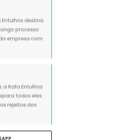
 Entulhos destina
 longo processo
o da empresa com
, a Rafa Entulhos
epara todos eles
s rejeitos dos
SAPP