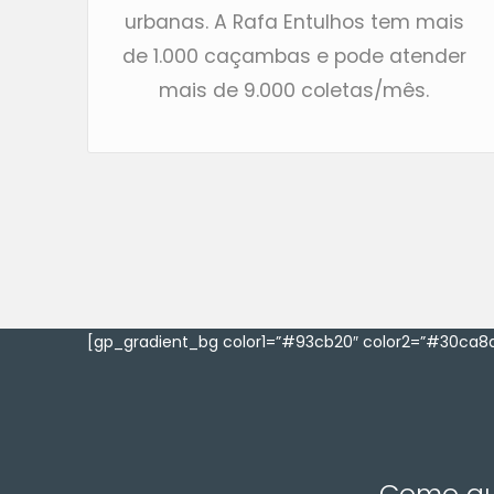
urbanas. A Rafa Entulhos tem mais
de 1.000 caçambas e pode atender
mais de 9.000 coletas/mês.
[gp_gradient_bg color1=”#93cb20″ color2=”#30ca8a
Como que