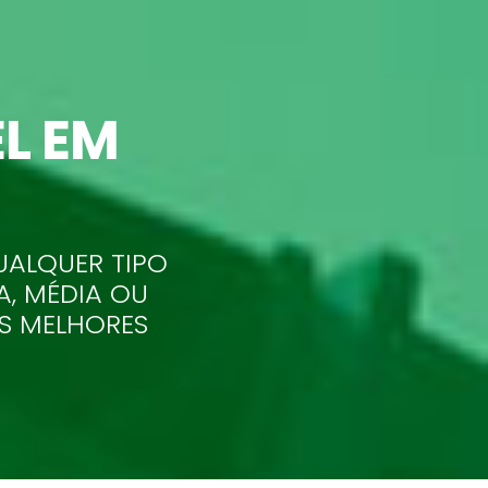
L EM
UALQUER TIPO
A, MÉDIA OU
AS MELHORES