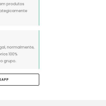
s em produtos
trategicamente
gal, normalmente,
prios 100%
o grupo.
SAPP