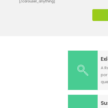
[/carousel_anything]
Ex
A R
por
que
Su