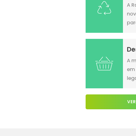
A R
nov
par
De
A m
em 
leg
VER