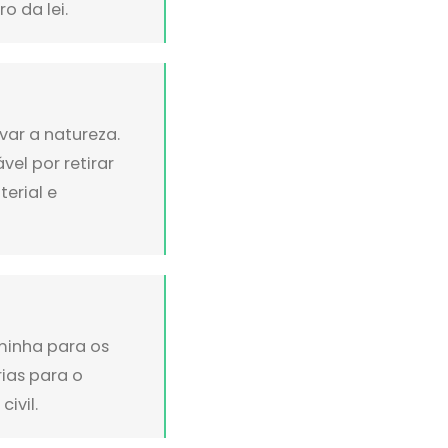
o da lei.
var a natureza.
el por retirar
erial e
minha para os
ias para o
ivil.