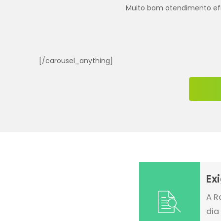
Muito bom atendimento efica
[/carousel_anything]
Ex
A R
dia