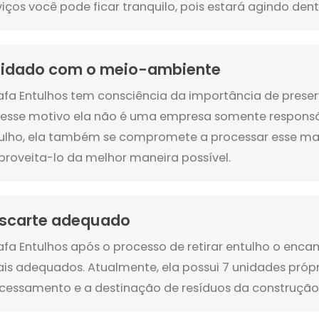
viços você pode ficar tranquilo, pois estará agindo dentr
idado com o meio-ambiente
afa Entulhos tem consciência da importância de preser
 esse motivo ela não é uma empresa somente responsáv
ulho, ela também se compromete a processar esse mat
proveita-lo da melhor maneira possível.
scarte adequado
afa Entulhos após o processo de retirar entulho o enca
ais adequados. Atualmente, ela possui 7 unidades própr
cessamento e a destinação de resíduos da construção c