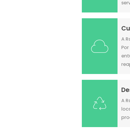
ser
Cu
A R
Por
ent
rea
De
A R
loc
pro