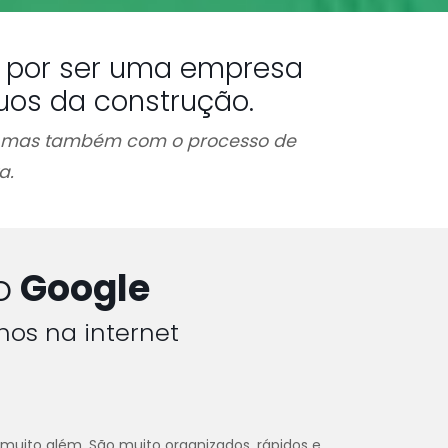
es por ser uma empresa
uos da construção.
, mas também com o processo de
a.
o
Google
hos na internet
 muito além. São muito organizados, rápidos e