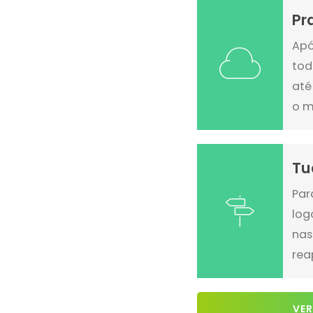
Pr
Apó
tod
até
o m
Tu
Par
log
nas
rea
VER