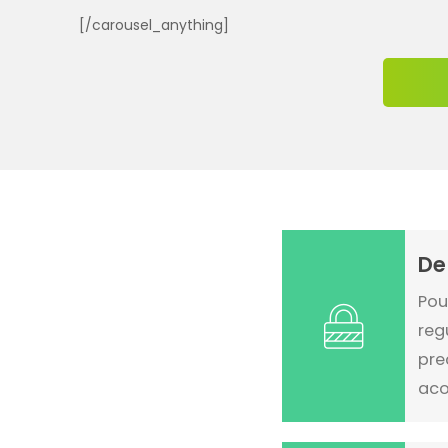
[/carousel_anything]
De
Pou
reg
pre
aco