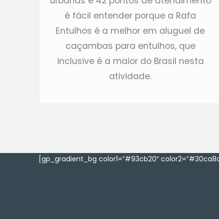
urbanas e 42 pontos de atendimento
é fácil entender porque a Rafa
Entulhos é a melhor em aluguel de
caçambas para entulhos, que
inclusive é a maior do Brasil nesta
atividade.
[gp_gradient_bg color1=”#93cb20″ color2=”#30ca8a