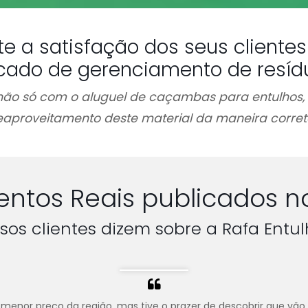
te a satisfação dos seus client
cado de gerenciamento de resíd
ão só com o aluguel de caçambas para entulhos
eaproveitamento deste material da maneira corret
ntos Reais publicados n
sos clientes dizem sobre a Rafa Entul
menor preço da região, mas tive o prazer de descobrir que vão