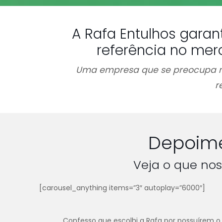
A Rafa Entulhos garan
referência no mer
Uma empresa que se preocupa n
r
Depoime
Veja o que nos
[carousel_anything items=”3″ autoplay=”6000″]
Confesso que escolhi a Rafa por possuírem o 