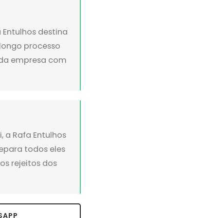
 Entulhos destina
 longo processo
o da empresa com
, a Rafa Entulhos
epara todos eles
s rejeitos dos
SAPP