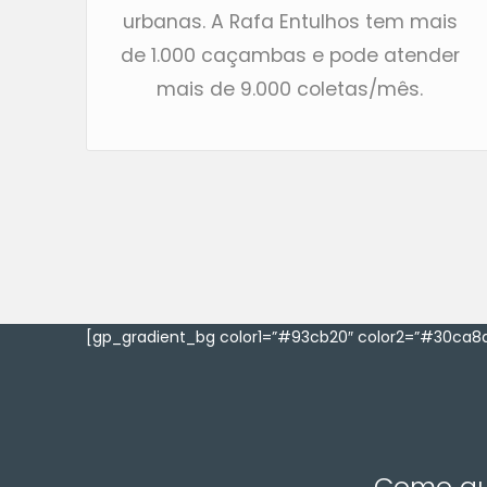
urbanas. A Rafa Entulhos tem mais
de 1.000 caçambas e pode atender
mais de 9.000 coletas/mês.
[gp_gradient_bg color1=”#93cb20″ color2=”#30ca8a
Como que