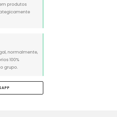
s em produtos
trategicamente
gal, normalmente,
prios 100%
o grupo.
SAPP