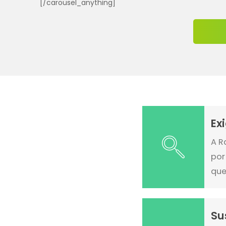
[/carousel_anything]
Ex
A R
por
que
Su