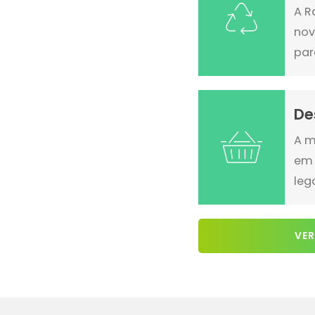
A R
nov
par
De
A m
em 
leg
VER